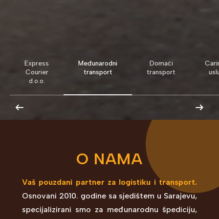
Express
Međunarodni
Domaći
Cari
Courier
transport
transport
usl
d.o.o.
arrow_left_alt
arrow_right_alt
O NAMA
Vaš pouzdani partner za logistiku i transport.
Osnovani 2010. godine sa sjedištem u Sarajevu,
specijalizirani smo za međunarodnu špediciju,