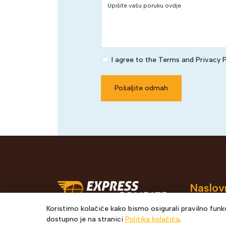
I agree to the Terms and Privacy P
Pošaljite odmah
Naslov
POČETN
Koristimo kolačiće kako bismo osigurali pravilno funkc
dostupno je na stranici
Politika kolačića
.
Pon-Pet: 08-16:30h
O NAMA