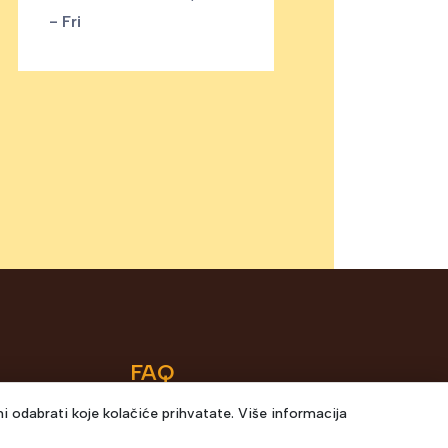
- Fri
FAQ
Imate pitanja?
Cesta bb,
i odabrati koje kolačiće prihvatate. Više informacija
Posjetite našu
FAQ
87 33 956 978,
stranicu za više