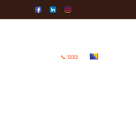
📞
1332