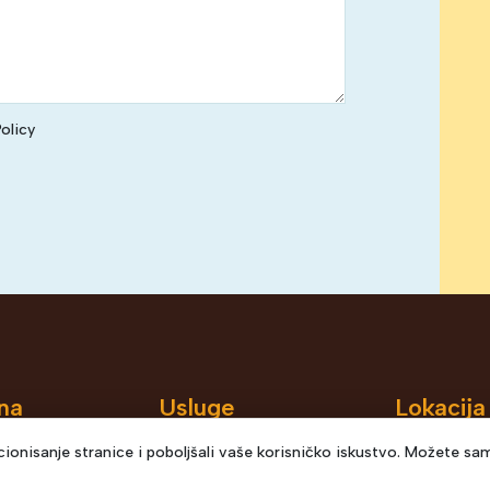
olicy
na
Usluge
Lokacija
Rajlovačka 
A
Međunarodni transport
ionisanje stranice i poboljšali vaše korisničko iskustvo. Možete sam
Sarajevo
Telefon: +3
Domaći transport