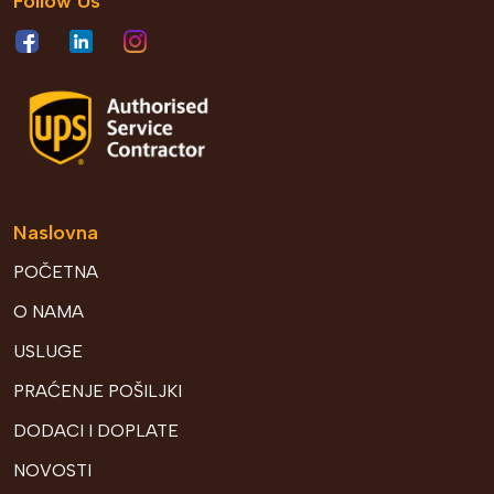
Follow Us
Naslovna
POČETNA
O NAMA
USLUGE
PRAĆENJE POŠILJKI
DODACI I DOPLATE
NOVOSTI