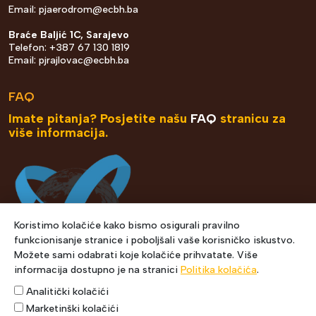
Email:
pjaerodrom@ecbh.ba
Braće Baljić 1C, Sarajevo
Telefon: +387 67 130 1819
Email:
pjrajlovac@ecbh.ba
FAQ
Imate pitanja? Posjetite našu
FAQ
stranicu za
više informacija.
Koristimo kolačiće kako bismo osigurali pravilno
funkcionisanje stranice i poboljšali vaše korisničko iskustvo.
Možete sami odabrati koje kolačiće prihvatate. Više
informacija dostupno je na stranici
Politika kolačića
.
Analitički kolačići
Marketinški kolačići